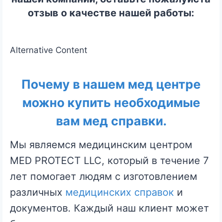
А
отзыв о качестве нашей работы:
В
К
Alternative Content
У
О
Почему в нашем мед центре
С
Т
можно купить необходимые
А
вам мед справки.
В
Мы являемся медицинским центром
И
MED PROTECT LLC, который в течение 7
В
лет помогает людям с изготовлением
З
различных
медицинских справок
и
А
документов. Каждый наш клиент может
Я