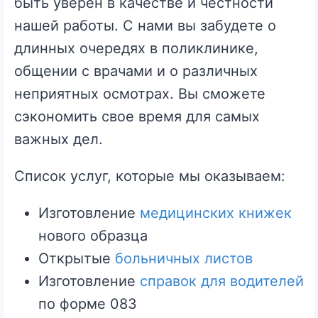
быть уверен в качестве и честности
В
нашей работы. С нами вы забудете о
К
длинных очередях в поликлинике,
У
общении с врачами и о различных
В
неприятных осмотрах. Вы сможете
Ф
сэкономить свое время для самых
О
важных дел.
Р
Список услуг, которые мы оказываем:
М
Е
Изготовление
медицинских книжек
!
нового образца
Открытые
больничных листов
Изготовление
справок для водителей
по форме 083