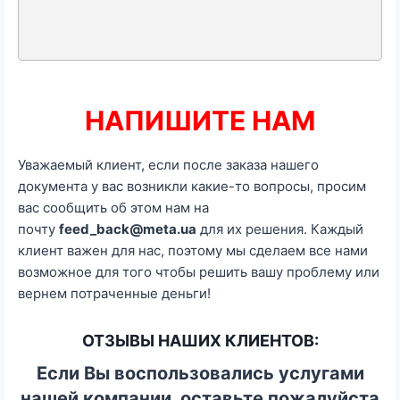
Е
Д
И
Ц
НАПИШИТЕ НАМ
И
Уважаемый клиент, если после заказа нашего
Н
документа у вас возникли какие-то вопросы, просим
С
вас сообщить об этом нам на
К
почту
feed_back@meta.ua
для их решения. Каждый
клиент важен для нас, поэтому мы сделаем все нами
У
возможное для того чтобы решить вашу проблему или
Ю
вернем потраченные деньги!
С
ОТЗЫВЫ НАШИХ КЛИЕНТОВ:
П
Если Вы воспользовались услугами
Р
нашей компании, оставьте пожалуйста