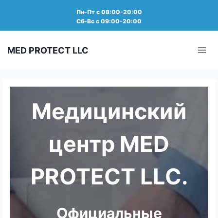
Пн-Пт с 08:00-20:00
Сб-Вс с 09:00-20:00
Перейти
к
MED PROTECT LLC
содержанию
Медицинский
центр MED
PROTECT LLC.
Официальные