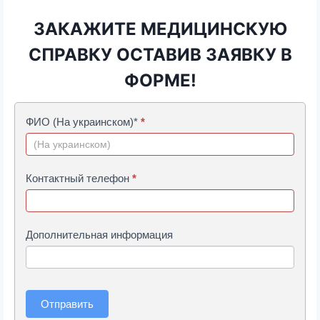
ЗАКАЖИТЕ МЕДИЦИНСКУЮ
СПРАВКУ ОСТАВИВ ЗАЯВКУ В
ФОРМЕ!
ФИО (На украинском)*
*
З
А
К
Контактный телефон
*
А
Ж
Дополнительная информация
И
Т
Е
Отправить
М